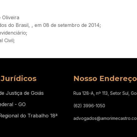
 Oliveira
os do Brasil, , em 08 de setembro de 2014;
videnciário;
 Civil;
 Jurídicos
Nosso Endereço
de Justiça de Goiás
Rua 128-A, nº 113, Setor Sul, G
ederal - GO
(62) 3996-1050
Regional do Trabalho 18ª
advogados@amorimecastro.c