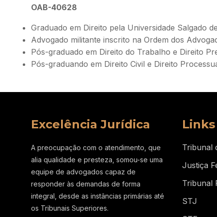
OAB-40628
Graduado em Direito pela Universidade Salgado de
Advogado militante inscrito na Ordem dos Advogad
Pós-graduado em Direito do Trabalho e Direito Pre
Pós-graduando em Direito Civil e Direito Processual
Excelência Jurídica
Links
Tribunal 
A preocupação com o atendimento, que
alia qualidade e presteza, somou-se uma
Justiça F
equipe de advogados capaz de
Tribunal 
responder às demandas de forma
integral, desde as instâncias primárias até
STJ
os Tribunais Superiores.